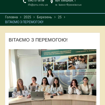
0342 57 00 08
вул. Бандери, 1
ifk@pnu.edu.ua
м. Івано-Франківськ
Головна
2025
Березень
25
ВІТАЄМО З ПЕРЕМОГОЮ!
ВІТАЄМО З ПЕРЕМОГОЮ!