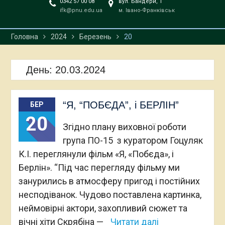
0342 57 00 08
вул. Бандери, 1
ifk@pnu.edu.ua
м. Івано-Франківськ
Головна
2024
Березень
20
День:
20.03.2024
“Я, “ПОБЄДА”, і БЕРЛІН”
БЕР
20
Згідно плану виховної роботи
група ПО-15 з куратором Гоцуляк
К.І. переглянули фільм «Я, «Побєда», і
Берлін». “Під час перегляду фільму ми
занурились в атмосферу пригод і постійних
несподіванок. Чудово поставлена картинка,
неймовірні актори, захопливий сюжет та
вічні хіти Скрябіна —
Читати далі