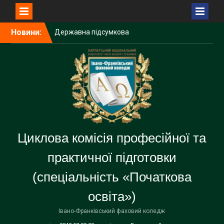
Перейти
Новини:
Державна підсумкова
до
атестація — важливий
вмісту
крок до професійного
становлення
Державна підсумкова
атестація
Засідання циклової комісії
Циклова комісія професійної та
практичної підготовки
(спеціальність «Початкова
освіта»)
Івано-Франківський фаховий коледж