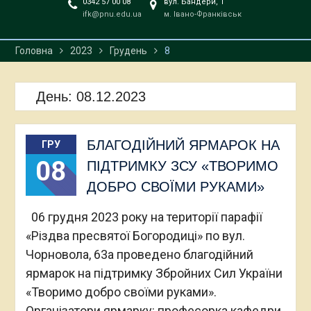
0342 57 00 08
вул. Бандери, 1
ifk@pnu.edu.ua
м. Івано-Франківськ
Головна
2023
Грудень
8
День:
08.12.2023
БЛАГОДІЙНИЙ ЯРМАРОК НА
ГРУ
08
ПІДТРИМКУ ЗСУ «ТВОРИМО
ДОБРО СВОЇМИ РУКАМИ»
06 грудня 2023 року на території парафії
«Різдва пресвятої Богородиці» по вул.
Чорновола, 63а проведено благодійний
ярмарок на підтримку Збройних Сил України
«Творимо добро своїми руками».
Організатори ярмарку: професорка кафедри