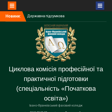
Перейти
Новини:
Державна підсумкова
до
атестація — важливий
вмісту
крок до професійного
становлення
Державна підсумкова
атестація
Засідання циклової комісії
Циклова комісія професійної та
практичної підготовки
(спеціальність «Початкова
освіта»)
Івано-Франківський фаховий коледж