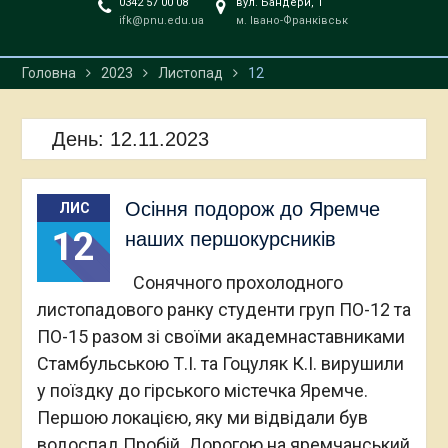
0342 57 00 08
вул. Бандери, 1
ifk@pnu.edu.ua
м. Івано-Франківськ
Головна
2023
Листопад
12
День:
12.11.2023
Осіння подорож до Яремче
ЛИС
12
наших першокурсників
Сонячного прохолодного
листопадового ранку студенти груп ПО-12 та
ПО-15 разом зі своїми академнаставниками
Стамбульською Т.І. та Гоцуляк К.І. вирушили
у поїздку до гірського містечка Яремче.
Першою локацією, яку ми відвідали був
водоспад Пробій. Дорогою на яремчанський