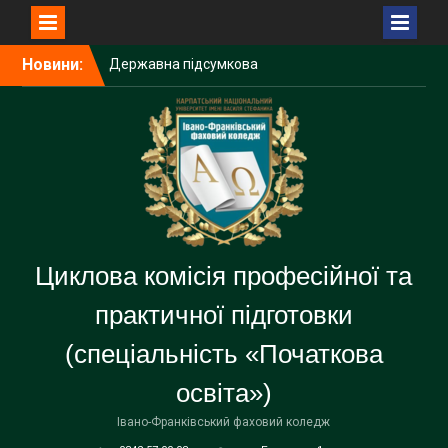
Перейти
Новини:
Державна підсумкова
до
атестація — важливий
вмісту
крок до професійного
становлення
Державна підсумкова
атестація
Засідання циклової комісії
Циклова комісія професійної та
практичної підготовки
(спеціальність «Початкова
освіта»)
Івано-Франківський фаховий коледж