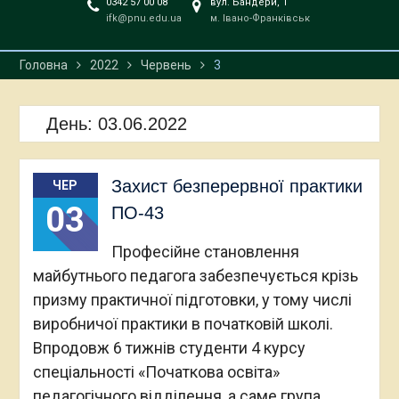
0342 57 00 08
вул. Бандери, 1
ifk@pnu.edu.ua
м. Івано-Франківськ
Головна
2022
Червень
3
День:
03.06.2022
Захист безперервної практики
ЧЕР
03
ПО-43
Професійне становлення
майбутнього педагога забезпечується крізь
призму практичної підготовки, у тому числі
виробничої практики в початковій школі.
Впродовж 6 тижнів студенти 4 курсу
спеціальності «Початкова освіта»
педагогічного відділення, а саме група