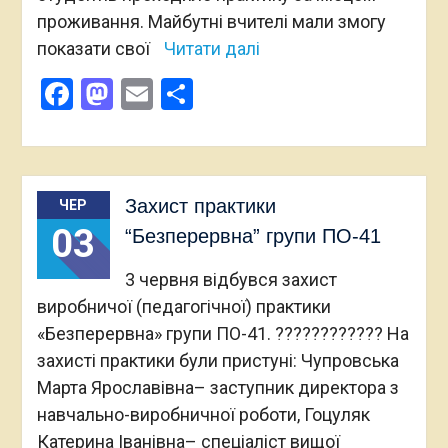
проживання. Майбутні вчителі мали змогу
показати свої
Читати далі
Facebook
Mastodon
Email
Поділитися
Захист практики
ЧЕР
03
“Безперервна” групи ПО-41
3 червня відбувся захист
виробничої (педагогічної) практики
«Безперервна» групи ПО-41. ????????‍???? На
захисті практики були пристуні: Чупровська
Марта Ярославівна– заступник директора з
навчально-виробничної роботи, Гоцуляк
Катерина Іванівна– спеціаліст вищої