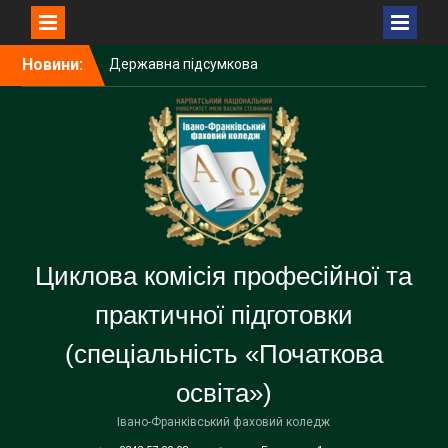
Перейти
Новини:
Державна підсумкова
до
атестація — важливий
вмісту
крок до професійного
становлення
Державна підсумкова
атестація
Засідання циклової комісії
Циклова комісія професійної та
практичної підготовки
(спеціальність «Початкова
освіта»)
Івано-Франківський фаховий коледж