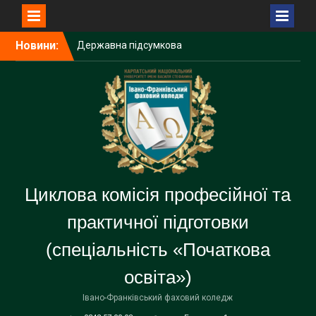
Перейти
Новини:
Державна підсумкова
до
атестація — важливий
вмісту
крок до професійного
становлення
Державна підсумкова
атестація
Засідання циклової комісії
Циклова комісія професійної та
практичної підготовки
(спеціальність «Початкова
освіта»)
Івано-Франківський фаховий коледж