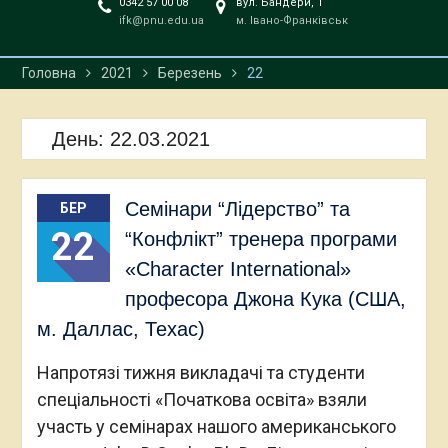
0342 57 00 08
вул. Бандери, 1
ifk@pnu.edu.ua
м. Івано-Франківськ
Головна
2021
Березень
22
День:
22.03.2021
Семінари “Лідерство” та
БЕР
22
“Конфлікт” тренера програми
«Character International»
професора Джона Кука (США,
м. Даллас, Техас)
Напротязі тижня викладачі та студенти
спеціальності «Початкова освіта» взяли
участь у семінарах нашого американського